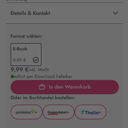
Details & Kontakt
Format wählen:
E-Book
9,99 €
9,99 €
inkl. MwSt.
sofort per Download lieferbar
In den Warenkorb
Oder im Buchhandel bestellen:
*
*
*
GenialLokal
Hugendubel
Thalia
(wird
(wird
(wird