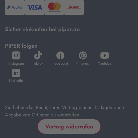
PayPal,
Visa
und
DHL.
Mastercard.
Sicher einkaufen bei piper.de
PIPER folgen
öffnet
öffnet
öffnet
öffnet
öffnet
in
in
in
in
in
Instagram
TikTok
Facebook
Pinterest
Youtube
neuem
neuem
neuem
neuem
neuem
öffnet
Tab
Tab
Tab
Tab
Tab
in
LinkedIn
neuem
Tab
Sie haben das Recht, Ihren Vertrag binnen 14 Tagen ohne
Angabe von Gründen zu widerrufen.
Vertrag widerrufen