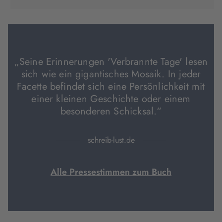
in
in
in
neuem
neuem
neuem
Tab
Tab
Tab
geöffnet)
geöffnet)
geöffnet)
„Seine Erinnerungen 'Verbrannte Tage' lesen
sich wie ein gigantisches Mosaik. In jeder
Facette befindet sich eine Persönlichkeit mit
einer kleinen Geschichte oder einem
besonderen Schicksal.“
schreib-lust.de
Alle Pressestimmen zum Buch