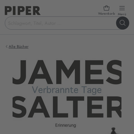
Warenkorb
öffn
Menü
Suchbegriff
eingeben
Alle Bücher