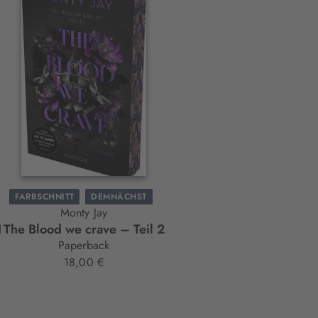
FARBSCHNITT
DEMNÄCHST
Monty Jay
BAND 4
1
The Blood we crave – Teil 2
Paperback
18,00 €