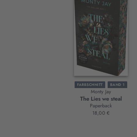
Interaktives
Slider-
Element
FARBSCHNITT
BAND 1
Monty Jay
The Lies we steal
Paperback
18,00 €