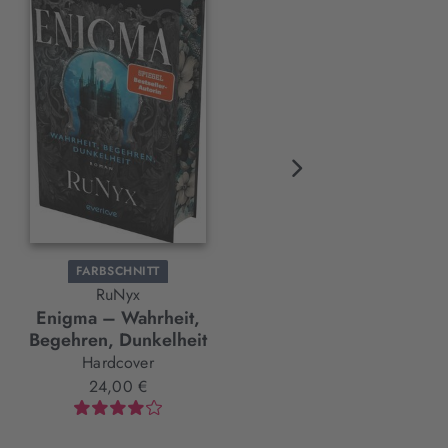
FARBSCHNITT
BESTSELLER
FARBSCHNITT
RuNyx
Kathinka Engel
NEU
BAND 2
Enigma – Wahrheit,
Exposing Billionaires’ Ro
Begehren, Dunkelheit
Paperback
Hardcover
17,00 €
24,00 €