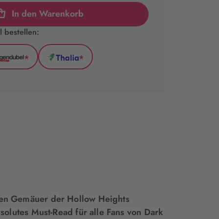
In den Warenkorb
 bestellen:
*
*
l
Hugendubel
Thalia
(wird
(wird
in
in
neuem
neuem
Tab
Tab
geöffnet)
geöffnet)
eren Gemäuer der Hollow Heights
bsolutes Must-Read für alle Fans von Dark