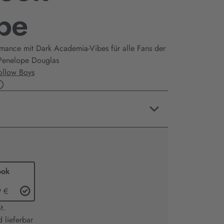
be
mance mit Dark Academia-Vibes für alle Fans der
 Penelope Douglas
ollow Boys
ook
9 €
t.
 lieferbar