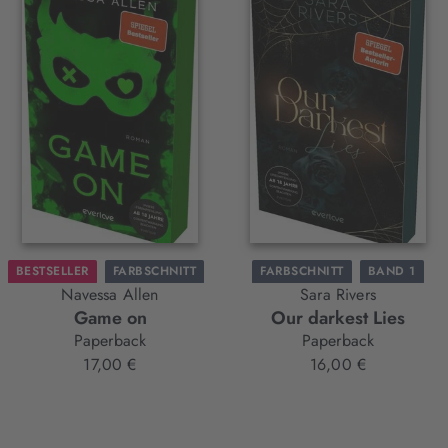
BESTSELLER
FARBSCHNITT
FARBSCHNITT
BAND 1
Navessa Allen
Sara Rivers
NEU
BAND 3
Game on
Our darkest Lies
Paperback
Paperback
17,00 €
16,00 €