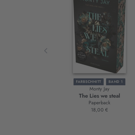
Interaktives
Slider-
Element
FARBSCHNITT
BAND 1
Monty Jay
The Lies we steal
Paperback
18,00 €