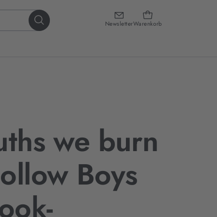
Newsletter
Warenkorb
uths we burn
ollow Boys
Book-