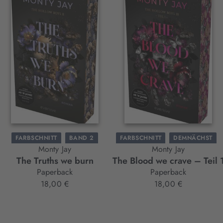
FARBSCHNITT
BAND 2
FARBSCHNITT
DEMNÄCHST
Monty Jay
Monty Jay
BAND 3
The Truths we burn
The Blood we crave – Teil 
Paperback
Paperback
18,00 €
18,00 €