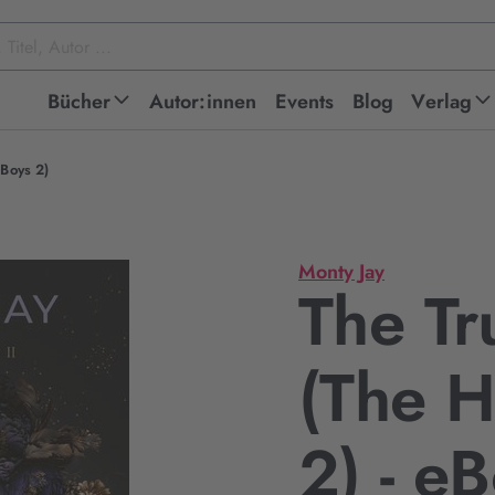
Bücher
Autor:innen
Events
Blog
Verlag
 Boys 2)
Monty Jay
The Tr
(The H
2) - e