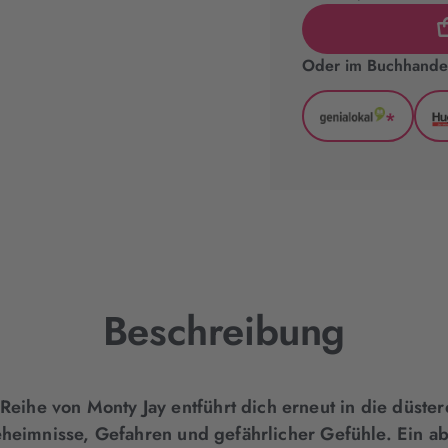
Oder im Buchhandel
*
GenialLoka
(wird
in
neuem
Tab
geöffnet)
Beschreibung
Reihe von Monty Jay entführt dich erneut in die düst
 Geheimnisse, Gefahren und gefährlicher Gefühle. Ein a