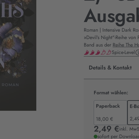
Ausga
Roman | Intensive Dark Ro
»Devil’s Night"-Reihe von
Band aus der
Reihe The H
Spice-Level
Details & Kontakt
Format wählen:
Paperback
E-B
2,4
18,00 €
2,49 €
inkl. MwS
sofort per Download