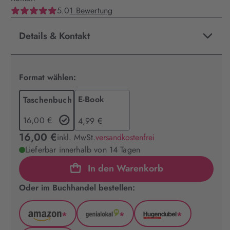
5.0
1 Bewertung
Details & Kontakt
Format wählen:
E-Book
Taschenbuch
16,00 €
4,99 €
16,00 €
inkl. MwSt.
versandkostenfrei
Lieferbar innerhalb von 14 Tagen
In den Warenkorb
Oder im Buchhandel bestellen:
*
*
*
Amazon
GenialLokal
Hugendubel