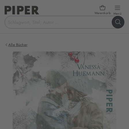
Warenkorb
öffn
Menü
Suchbegriff
eingeben
Alle Bücher