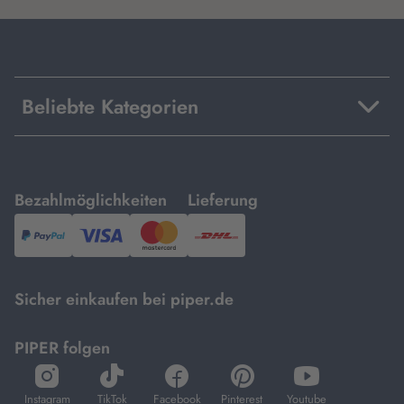
Beliebte Kategorien
mit
mit
Bezahlmöglichkeiten
Lieferung
PayPal,
Visa
und
DHL.
Mastercard.
Sicher einkaufen bei piper.de
PIPER folgen
öffnet
öffnet
öffnet
öffnet
öffnet
in
in
in
in
in
Instagram
TikTok
Facebook
Pinterest
Youtube