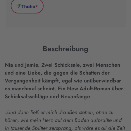
(wird
(wird
(wird
*
in
in
in
Thalia
neuem
neuem
neuem
(wird
Tab
Tab
Tab
in
geöffnet)
geöffnet)
geöffnet)
neuem
Tab
geöffnet)
Beschreibung
Nia und Jamie. Zwei Schicksale, zwei Menschen
und eine Liebe, die gegen die Schatten der
Vergangenheit kämpft, egal wie unüberwindbar
es manchmal scheint. Ein New Adult-Roman über
Schicksalsschläge und Neuanfänge
„Und dann ließ er mich draußen stehen, ohne zu
hören, wie mein Herz auf dem Boden aufprallte und
in tausende Splitter zersprang, als wäre es all die Zeit