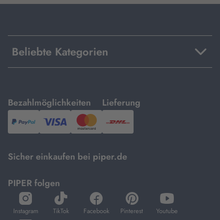
Beliebte Kategorien
mit
mit
Bezahlmöglichkeiten
Lieferung
PayPal,
Visa
und
DHL.
Mastercard.
Sicher einkaufen bei piper.de
PIPER folgen
öffnet
öffnet
öffnet
öffnet
öffnet
in
in
in
in
in
Instagram
TikTok
Facebook
Pinterest
Youtube
neuem
neuem
neuem
neuem
neuem