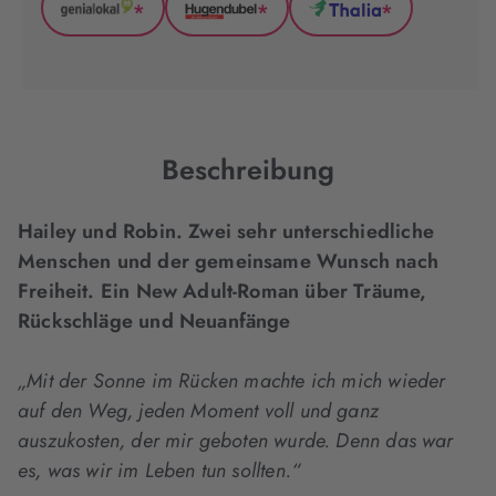
*
*
*
GenialLokal
Hugendubel
Thalia
(wird
(wird
(wird
in
in
in
neuem
neuem
neuem
Tab
Tab
Tab
geöffnet)
geöffnet)
geöffnet)
Beschreibung
Hailey und Robin. Zwei sehr unterschiedliche
Menschen und der gemeinsame Wunsch nach
Freiheit. Ein New Adult-Roman über Träume,
Rückschläge und Neuanfänge
„Mit der Sonne im Rücken machte ich mich wieder
auf den Weg, jeden Moment voll und ganz
auszukosten, der mir geboten wurde. Denn das war
es, was wir im Leben tun sollten.“