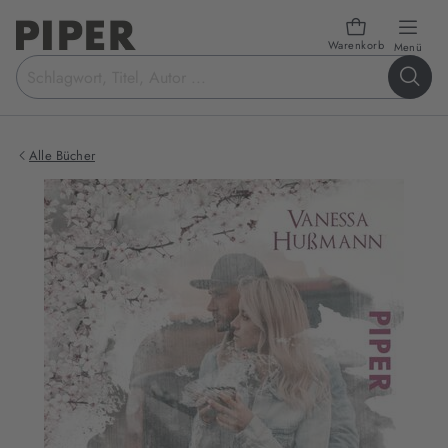
Warenkorb
öffn
Menü
Suchbegriff
eingeben
Alle Bücher