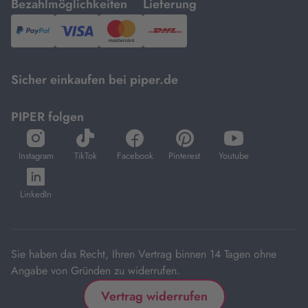
mit
mit
Bezahlmöglichkeiten
Lieferung
PayPal,
Visa
und
DHL.
Mastercard.
Sicher einkaufen bei piper.de
PIPER folgen
öffnet
öffnet
öffnet
öffnet
öffnet
in
in
in
in
in
Instagram
TikTok
Facebook
Pinterest
Youtube
neuem
neuem
neuem
neuem
neuem
öffnet
Tab
Tab
Tab
Tab
Tab
in
LinkedIn
neuem
Tab
Sie haben das Recht, Ihren Vertrag binnen 14 Tagen ohne
Angabe von Gründen zu widerrufen.
Vertrag widerrufen