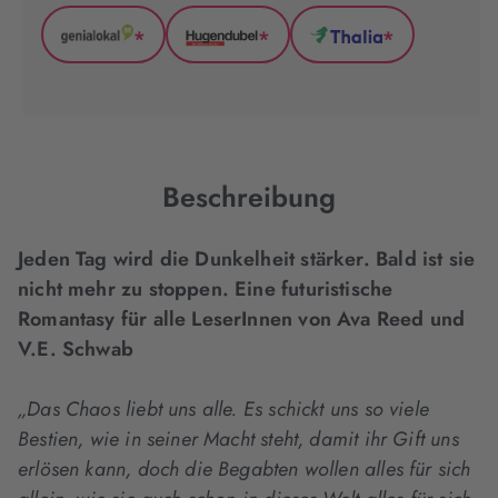
*
*
*
GenialLokal
Hugendubel
Thalia
(wird
(wird
(wird
in
in
in
neuem
neuem
neuem
Tab
Tab
Tab
geöffnet)
geöffnet)
geöffnet)
Beschreibung
Jeden Tag wird die Dunkelheit stärker. Bald ist sie
nicht mehr zu stoppen. Eine futuristische
Romantasy für alle LeserInnen von Ava Reed und
V.E. Schwab
„Das Chaos liebt uns alle. Es schickt uns so viele
Bestien, wie in seiner Macht steht, damit ihr Gift uns
erlösen kann, doch die Begabten wollen alles für sich