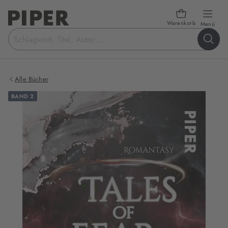
Warenkorb
öffn
Menü
Suchbegriff
eingeben
Alle Bücher
BAND 2