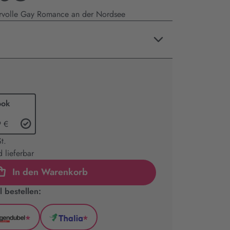
rvolle Gay Romance an der Nordsee
ook
9 €
t.
 lieferbar
In den Warenkorb
 bestellen:
*
*
l
Hugendubel
Thalia