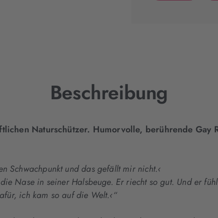
(wird
in
neuem
Tab
geöffnet)
Beschreibung
haftlichen Naturschützer. Humorvolle, berührende Gay
en Schwachpunkt und das gefällt mir nicht.‹
e Nase in seiner Halsbeuge. Er riecht so gut. Und er fühlt 
dafür, ich kam so auf die Welt.‹“