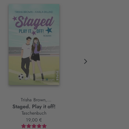
BAND 3
Trisha Brown,
Kim Leopold
Staged. Play it off!
The Calmest Kind of Stor
Karla Eklund
Taschenbuch
Paperback
19,00 €
15,00 €