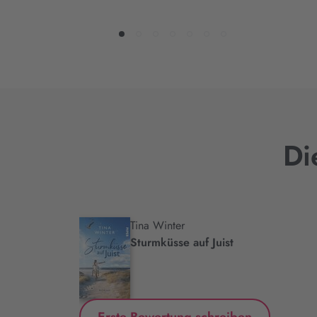
Di
Tina Winter
.
Sturmküsse auf Juist
Erste Bewertung schreiben