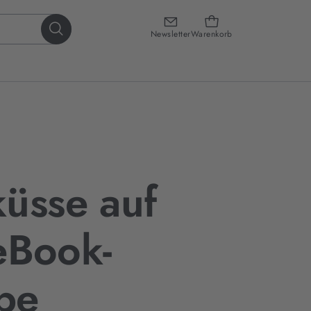
Newsletter
Warenkorb
üsse auf
 eBook-
be