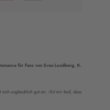
(wird
(wird
in
in
neuem
neuem
Tab
Tab
geöffnet)
geöffnet)
 Romance für Fans von Svea Lundberg, K.
sich unglaublich gut an. ›Tut mir leid, dass