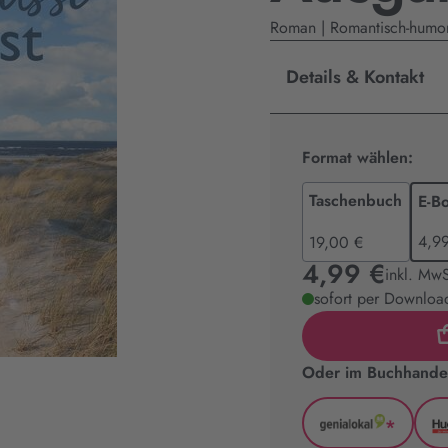
Roman | Romantisch-humo
Details & Kontakt
Format wählen:
Taschenbuch
E-B
4,9
19,00 €
4,99 €
inkl. MwS
sofort per Download
Oder im Buchhandel
*
GenialLoka