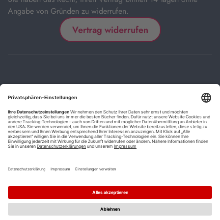
Angabe von Gründen zu widerrufen.
Vertrag widerrufen
Impressum
Kontakt
Datenschutz
FAQs
AGB
Barrierefreiheitserklärung
Cookie-Einstellungen
*
Die mit Sternchen (*) gekennzeichneten Links sind Affiliate-Links.
Wenn Sie auf einen solchen Link klicken und auf der Zielseite etwas
kaufen, bekommen wir vom betreffenden Anbieter oder Online-Shop
eine Vermittlerprovision. Es entstehen für Sie keine Nachteile beim
Kauf oder Preis.
**
Befristete Preissenkung zum Buchpreisbindungspreis inkl.
Mehrwertsteuer.
1
Versand innerhalb Deutschlands versandkostenfrei ab 9,00 €
Bestellwert.
2
Vorbestellung ab 30 Tage vor Erscheinungstermin möglich.