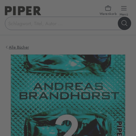
Warenkorb
öffn
Menü
Suchbegriff
eingeben
Alle Bücher