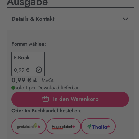
Ausgabe
Details & Kontakt
Format wählen:
E-Book
0,99 €
0,99 €
inkl. MwSt.
sofort per Download lieferbar
In den Warenkorb
Oder im Buchhandel bestellen:
*
*
*
GenialLokal
Hugendubel
Thalia
(wird
(wird
(wird