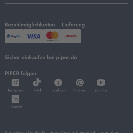
mit
mit
Bezahlmöglichkeiten
Lieferung
PayPal,
Visa
und
DHL.
Mastercard.
Sicher einkaufen bei piper.de
PIPER folgen
öffnet
öffnet
öffnet
öffnet
öffnet
in
in
in
in
in
Instagram
TikTok
Facebook
Pinterest
Youtube
neuem
neuem
neuem
neuem
neuem
öffnet
Tab
Tab
Tab
Tab
Tab
in
LinkedIn
neuem
Tab
Sie haben das Recht, Ihren Vertrag binnen 14 Tagen ohne