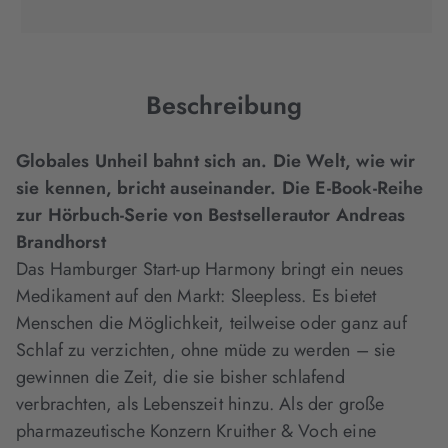
in
in
in
neuem
neuem
neuem
Tab
Tab
Tab
geöffnet)
geöffnet)
geöffnet)
Beschreibung
Globales Unheil bahnt sich an. Die Welt, wie wir
sie kennen, bricht auseinander. Die E-Book-Reihe
zur Hörbuch-Serie von Bestsellerautor Andreas
Brandhorst
Das Hamburger Start-up Harmony bringt ein neues
Medikament auf den Markt: Sleepless. Es bietet
Menschen die Möglichkeit, teilweise oder ganz auf
Schlaf zu verzichten, ohne müde zu werden – sie
gewinnen die Zeit, die sie bisher schlafend
verbrachten, als Lebenszeit hinzu. Als der große
pharmazeutische Konzern Kruither & Voch eine