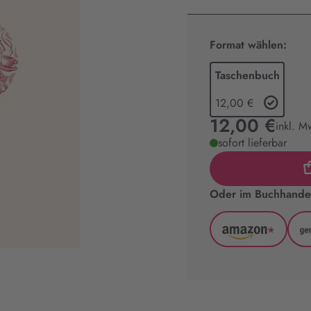
Format wählen:
Taschenbuch
12,00 €
12,00 €
inkl. M
sofort lieferbar
Oder im Buchhandel
*
Amazon
(wird
in
neuem
Tab