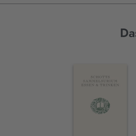
Da
Interaktives
Slider-
Element