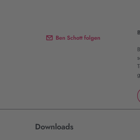
B
Ben Schott folgen
B
s
T
g
Downloads