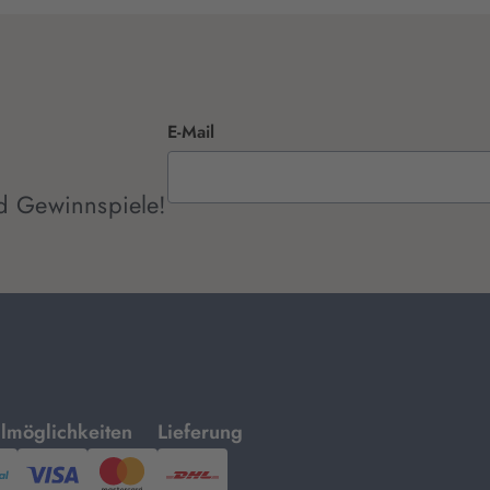
E-Mail
d Gewinnspiele!
mit
lmöglichkeiten
Lieferung