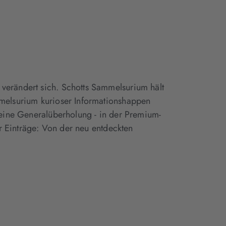
geöffnet)
geöffnet)
geöffnet)
verändert sich. Schotts Sammelsurium hält
mmelsurium kurioser Informationshappen
 eine Generalüberholung - in der Premium-
er Einträge: Von der neu entdeckten