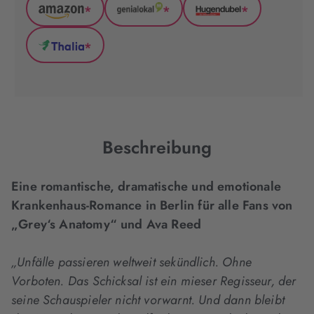
*
*
*
Amazon
GenialLokal
Hugendubel
(wird
(wird
(wird
*
in
in
in
Thalia
neuem
neuem
neuem
(wird
Tab
Tab
Tab
in
geöffnet)
geöffnet)
geöffnet)
neuem
Tab
geöffnet)
Beschreibung
Eine romantische, dramatische und emotionale
Krankenhaus-Romance in Berlin für alle Fans von
„Grey‘s Anatomy“ und Ava Reed
„Unfälle passieren weltweit sekündlich. Ohne
Vorboten. Das Schicksal ist ein mieser Regisseur, der
seine Schauspieler nicht vorwarnt. Und dann bleibt