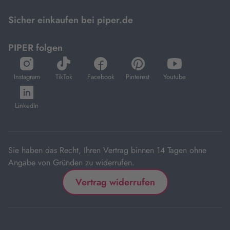
Mastercard.
Sicher einkaufen bei piper.de
PIPER folgen
öffnet
öffnet
öffnet
öffnet
öffnet
in
in
in
in
in
Instagram
TikTok
Facebook
Pinterest
Youtube
neuem
neuem
neuem
neuem
neuem
öffnet
Tab
Tab
Tab
Tab
Tab
in
LinkedIn
neuem
Tab
Sie haben das Recht, Ihren Vertrag binnen 14 Tagen ohne
Angabe von Gründen zu widerrufen.
Vertrag widerrufen