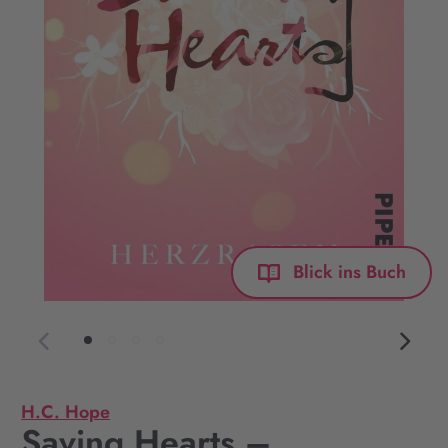
Blick ins Buch
H.C. Hope
Saving Hearts –