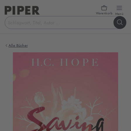
Warenkorb
öffn
Menü
Suchbegriff
eingeben
Alle Bücher
Produktbilder
zum
Buch