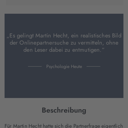
in
in
in
neuem
neuem
neuem
Tab
Tab
Tab
geöffnet)
geöffnet)
geöffnet)
„Es gelingt Martin Hecht, ein realistisches Bild
der Onlinepartnersuche zu vermitteln, ohne
den Leser dabei zu entmutigen.“
Psychologie Heute
Beschreibung
Für Martin Hecht hatte sich die Partnerfrage eigentlich