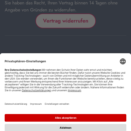
Sie haben das Recht, Ihren Vertrag binnen 14 Tagen ohne
Angabe von Gründen zu widerrufen.
Vertrag widerrufen
Impressum
Kontakt
Datenschutz
FAQs
AGB
Barrierefreiheitserklärung
Cookie-Einstellungen
*
Die mit Sternchen (*) gekennzeichneten Links sind Affiliate-Links.
Wenn Sie auf einen solchen Link klicken und auf der Zielseite etwas
kaufen, bekommen wir vom betreffenden Anbieter oder Online-Shop
eine Vermittlerprovision. Es entstehen für Sie keine Nachteile beim
Kauf oder Preis.
**
Befristete Preissenkung zum Buchpreisbindungspreis inkl.
Mehrwertsteuer.
1
Versand innerhalb Deutschlands versandkostenfrei ab 9,00 €
Bestellwert.
2
Vorbestellung ab 30 Tage vor Erscheinungstermin möglich.