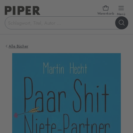
Warenkorb
öffn
Menü
Suchbegriff
eingeben
Alle Bücher