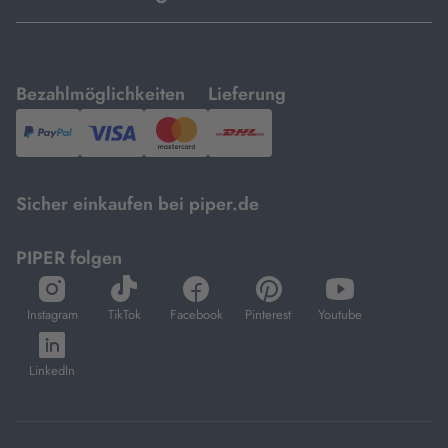
mit
mit
Bezahlmöglichkeiten
Lieferung
PayPal,
Visa
und
DHL.
Mastercard.
Sicher einkaufen bei piper.de
PIPER folgen
öffnet
öffnet
öffnet
öffnet
öffnet
in
in
in
in
in
Instagram
TikTok
Facebook
Pinterest
Youtube
neuem
neuem
neuem
neuem
neuem
öffnet
Tab
Tab
Tab
Tab
Tab
in
LinkedIn
neuem
Tab