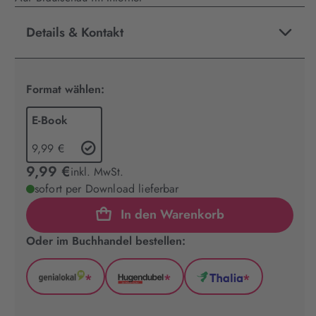
Details & Kontakt
Format wählen:
E-Book
9,99 €
9,99 €
inkl. MwSt.
sofort per Download lieferbar
In den Warenkorb
Oder im Buchhandel bestellen:
*
*
*
GenialLokal
Hugendubel
Thalia
(wird
(wird
(wird