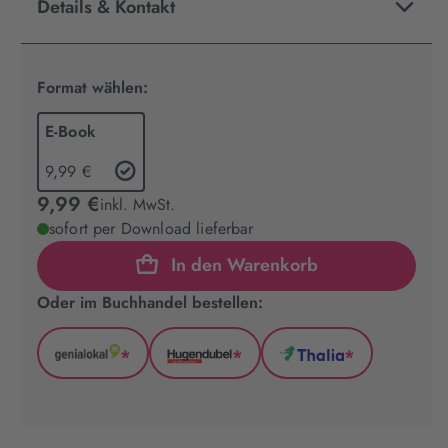
Details & Kontakt
Format wählen:
E-Book
9,99 €
9,99 €
inkl. MwSt.
sofort per Download lieferbar
In den Warenkorb
Oder im Buchhandel bestellen:
*
*
*
GenialLokal
Hugendubel
Thalia
(wird
(wird
(wird
in
in
in
neuem
neuem
neuem