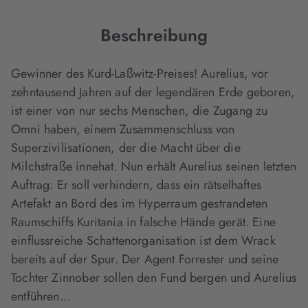
Tab
Tab
Tab
geöffnet)
geöffnet)
geöffnet)
Beschreibung
Gewinner des Kurd-Laßwitz-Preises! Aurelius, vor
zehntausend Jahren auf der legendären Erde geboren,
ist einer von nur sechs Menschen, die Zugang zu
Omni haben, einem Zusammenschluss von
Superzivilisationen, der die Macht über die
Milchstraße innehat. Nun erhält Aurelius seinen letzten
Auftrag: Er soll verhindern, dass ein rätselhaftes
Artefakt an Bord des im Hyperraum gestrandeten
Raumschiffs Kuritania in falsche Hände gerät. Eine
einflussreiche Schattenorganisation ist dem Wrack
bereits auf der Spur. Der Agent Forrester und seine
Tochter Zinnober sollen den Fund bergen und Aurelius
entführen…