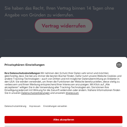
Sie haben das Recht, Ihren Vertrag binnen 14 Tagen ohne
Angabe von Gründen zu widerrufen.
Vertrag widerrufen
Impressum
Kontakt
Datenschutz
FAQs
AGB
Barrierefreiheitserklärung
Cookie-Einstellungen
*
Die mit Sternchen (*) gekennzeichneten Links sind Affiliate-Links.
Wenn Sie auf einen solchen Link klicken und auf der Zielseite etwas
kaufen, bekommen wir vom betreffenden Anbieter oder Online-Shop
eine Vermittlerprovision. Es entstehen für Sie keine Nachteile beim
Kauf oder Preis.
**
Befristete Preissenkung zum Buchpreisbindungspreis inkl.
Mehrwertsteuer.
1
Versand innerhalb Deutschlands versandkostenfrei ab 9,00 €
Bestellwert.