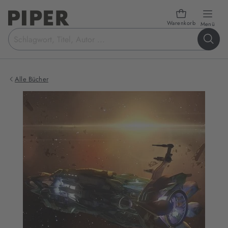
Warenkorb
öffn
Menü
Suchbegriff
eingeben
Alle Bücher