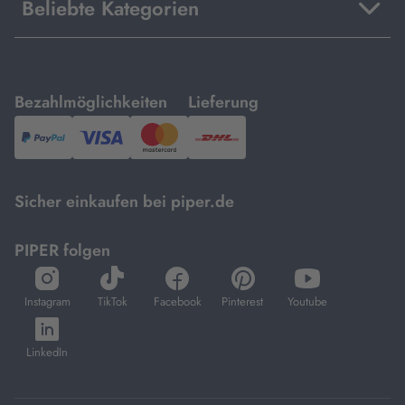
Beliebte Kategorien
mit
mit
Bezahlmöglichkeiten
Lieferung
PayPal,
Visa
und
DHL.
Mastercard.
Sicher einkaufen bei piper.de
PIPER folgen
öffnet
öffnet
öffnet
öffnet
öffnet
in
in
in
in
in
Instagram
TikTok
Facebook
Pinterest
Youtube
neuem
neuem
neuem
neuem
neuem
öffnet
Tab
Tab
Tab
Tab
Tab
in
LinkedIn
neuem
Tab