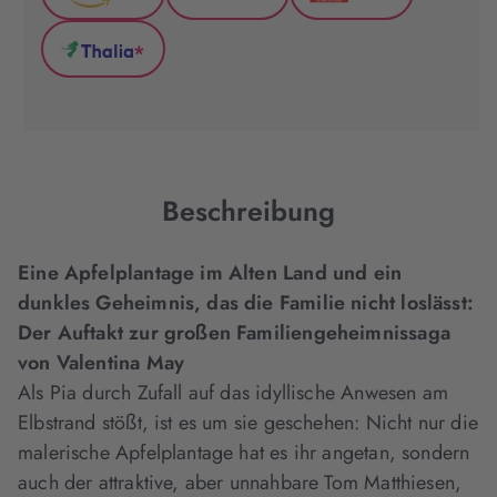
Amazon
GenialLokal
Hugendubel
(wird
(wird
(wird
*
in
in
in
Thalia
neuem
neuem
neuem
(wird
Tab
Tab
Tab
in
geöffnet)
geöffnet)
geöffnet)
neuem
Tab
geöffnet)
Beschreibung
Eine Apfelplantage im Alten Land und ein
dunkles Geheimnis, das die Familie nicht loslässt:
Der Auftakt zur großen Familiengeheimnissaga
von Valentina May
Als Pia durch Zufall auf das idyllische Anwesen am
Elbstrand stößt, ist es um sie geschehen: Nicht nur die
malerische Apfelplantage hat es ihr angetan, sondern
auch der attraktive, aber unnahbare Tom Matthiesen,