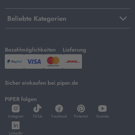
Beliebte Kategorien
mit
mit
Bezahlmöglichkeiten
Lieferung
PayPal,
Visa
und
DHL.
Mastercard.
Sicher einkaufen bei piper.de
PIPER folgen
öffnet
öffnet
öffnet
öffnet
öffnet
in
in
in
in
in
Instagram
TikTok
Facebook
Pinterest
Youtube
neuem
neuem
neuem
neuem
neuem
öffnet
Tab
Tab
Tab
Tab
Tab
in
LinkedIn