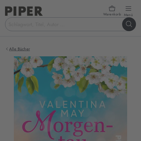
Warenkorb
öffn
Menü
Suchbegriff
eingeben
Alle Bücher