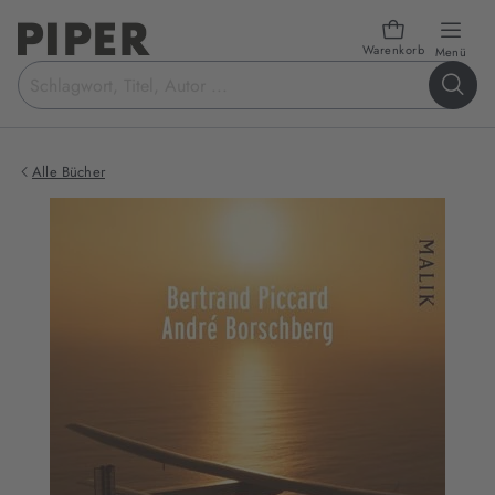
Warenkorb
öffn
Menü
Suchbegriff
eingeben
Alle Bücher