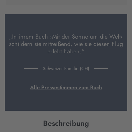
in
in
in
neuem
neuem
neuem
Tab
Tab
Tab
geöffnet)
geöffnet)
geöffnet)
„In ihrem Buch ›Mit der Sonne um die Welt‹
schildern sie mitreißend, wie sie diesen Flug
erlebt haben.“
Schweizer Familie (CH)
Alle Pressestimmen zum Buch
Beschreibung