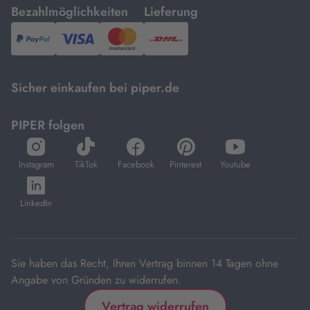
mit
mit
Bezahlmöglichkeiten
Lieferung
PayPal,
Visa
und
DHL.
Mastercard.
Sicher einkaufen bei piper.de
PIPER folgen
öffnet
öffnet
öffnet
öffnet
öffnet
in
in
in
in
in
Instagram
TikTok
Facebook
Pinterest
Youtube
neuem
neuem
neuem
neuem
neuem
öffnet
Tab
Tab
Tab
Tab
Tab
in
LinkedIn
neuem
Tab
Sie haben das Recht, Ihren Vertrag binnen 14 Tagen ohne
Angabe von Gründen zu widerrufen.
Vertrag widerrufen