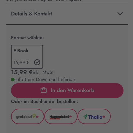
Details & Kontakt
Format wählen:
E-Book
15,99 €
15,99 €
inkl. MwSt.
sofort per Download lieferbar
In den Warenkorb
Oder im Buchhandel bestellen:
*
*
*
GenialLokal
Hugendubel
Thalia
(wird
(wird
(wird