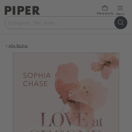
Warenkorb
öffn
Menü
Suchbegriff
eingeben
Alle Bücher
Produktbilder
zum
Buch