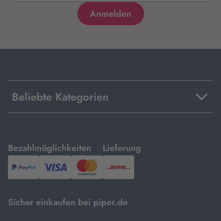
Beliebte Kategorien
mit
mit
Bezahlmöglichkeiten
Lieferung
PayPal,
Visa
und
DHL.
Mastercard.
Sicher einkaufen bei piper.de