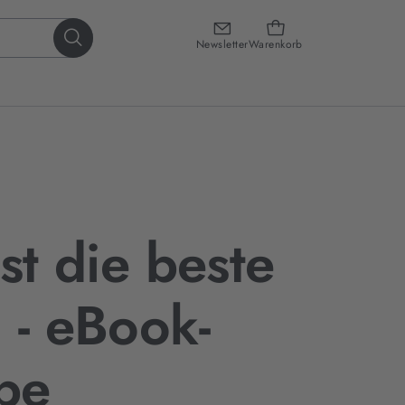
Newsletter
Warenkorb
st die beste
 - eBook-
be