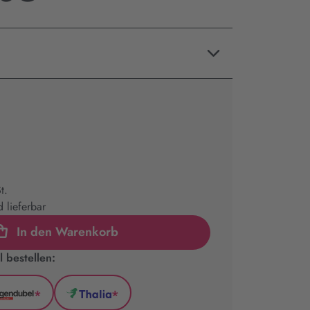
t.
 lieferbar
In den Warenkorb
 bestellen:
*
*
l
Hugendubel
Thalia