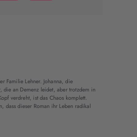
(wird
(wird
in
in
neuem
neuem
Tab
Tab
geöffnet)
geöffnet)
r Familie Lehner. Johanna, die
r, die an Demenz leidet, aber trotzdem in
opf verdreht, ist das Chaos komplett.
n, dass dieser Roman ihr Leben radikal