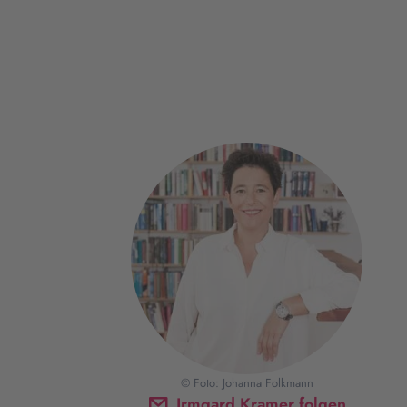
© Foto: Johanna Folkmann
Irmgard Kramer folgen