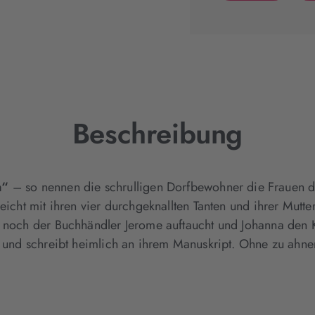
(wird
in
neuem
Tab
geöffnet)
Beschreibung
m“
– so nennen die schrulligen Dorfbewohner die Frauen de
eicht mit ihren vier durchgeknallten Tanten und ihrer Mutte
h noch der Buchhändler Jerome auftaucht und Johanna den K
er und schreibt heimlich an ihrem Manuskript. Ohne zu ahne