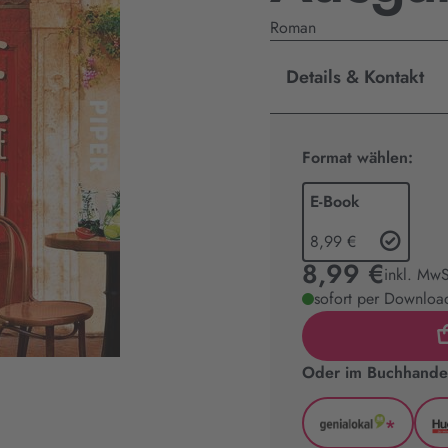
Roman
Details & Kontakt
Format wählen:
E-Book
8,99 €
8,99 €
inkl. MwS
sofort per Download
Oder im Buchhandel
*
GenialLoka