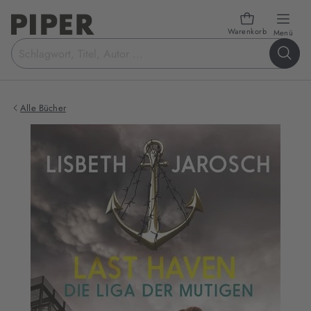
Warenkorb
öffn
Menü
Suchbegriff
eingeben
Alle Bücher