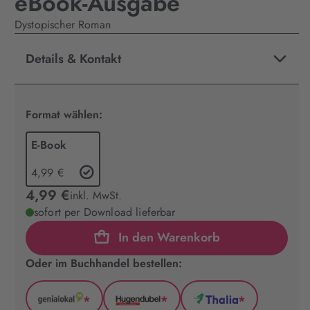
eBook-Ausgabe
Dystopischer Roman
Details & Kontakt
Format wählen:
E-Book
4,99 €
4,99 €
inkl. MwSt.
sofort per Download lieferbar
In den Warenkorb
Oder im Buchhandel bestellen:
*
*
*
GenialLokal
Hugendubel
Thalia