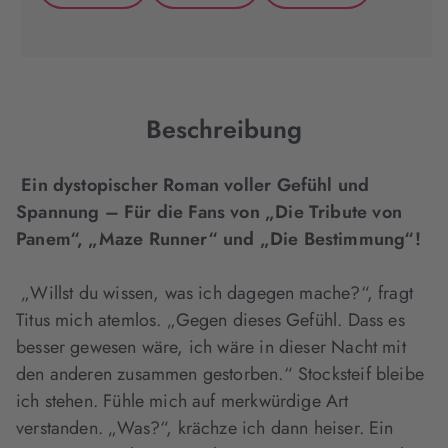
(wird
(wird
(wird
in
in
in
neuem
neuem
neuem
Tab
Tab
Tab
geöffnet)
geöffnet)
geöffnet)
Beschreibung
Ein dystopischer Roman voller Gefühl und
Spannung – Für die Fans von „Die Tribute von
Panem“, „Maze Runner“ und „Die Bestimmung“!
„Willst du wissen, was ich dagegen mache?“, fragt
Titus mich atemlos. „Gegen dieses Gefühl. Dass es
besser gewesen wäre, ich wäre in dieser Nacht mit
den anderen zusammen gestorben.“ Stocksteif bleibe
ich stehen. Fühle mich auf merkwürdige Art
verstanden. „Was?“, krächze ich dann heiser. Ein