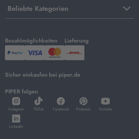
Beliebte Kategorien
mit
mit
Bezahlmöglichkeiten
Lieferung
PayPal,
Visa
und
DHL.
Mastercard.
Sicher einkaufen bei piper.de
PIPER folgen
öffnet
öffnet
öffnet
öffnet
öffnet
in
in
in
in
in
Instagram
TikTok
Facebook
Pinterest
Youtube
neuem
neuem
neuem
neuem
neuem
öffnet
Tab
Tab
Tab
Tab
Tab
in
LinkedIn
neuem