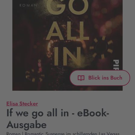
Blick ins Buch
Elisa Stecker
If we go all in - eBook-
Ausgabe
Roman | Romantic Suspense im schillernden Las Vegas