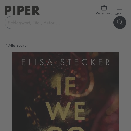
Warenkorb
öffn
Menü
Suchbegriff
eingeben
Alle Bücher