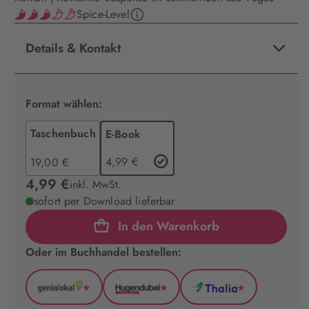
Spice-Level
Details & Kontakt
Format wählen:
Taschenbuch
E-Book
4,99 €
19,00 €
4,99 €
inkl. MwSt.
sofort per Download lieferbar
In den Warenkorb
Oder im Buchhandel bestellen:
*
*
*
GenialLokal
Hugendubel
Thalia