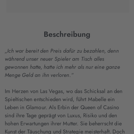
(wird
(wird
(wird
in
in
in
neuem
neuem
neuem
Tab
Tab
Tab
geöffnet)
geöffnet)
geöffnet)
Beschreibung
„Ich war bereit den Preis dafür zu bezahlen, denn
während unser neuer Spieler am Tisch alles
gewonnen hatte, hatte ich mehr als nur eine ganze
Menge Geld an ihn verloren.“
Im Herzen von Las Vegas, wo das Schicksal an den
Spieltischen entschieden wird, führt Mabelle ein
Leben in Glamour. Als Erbin der Queen of Casino
sind ihre Tage geprägt von Luxus, Risiko und den
hohen Erwartungen ihrer Mutter. Sie beherrscht die
Kunst der Täuschung und Strategie meisterhaft. Doch