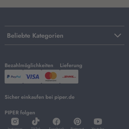
Beliebte Kategorien
mit
mit
Bezahlmöglichkeiten
Lieferung
PayPal,
Visa
und
DHL.
Mastercard.
Sicher einkaufen bei piper.de
PIPER folgen
öffnet
öffnet
öffnet
öffnet
öffnet
in
in
in
in
in
Instagram
TikTok
Facebook
Pinterest
Youtube