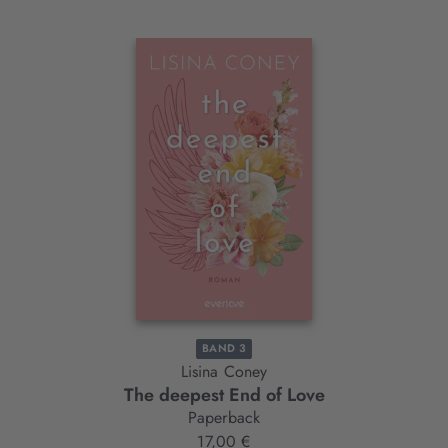
Interaktives
Slider-
Element
BAND 3
Lisina Coney
The deepest End of Love
Paperback
17,00 €