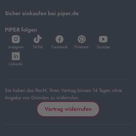
Mastercard.
Sicher einkaufen bei piper.de
PIPER folgen
öffnet
öffnet
öffnet
öffnet
öffnet
in
in
in
in
in
Instagram
TikTok
Facebook
Pinterest
Youtube
neuem
neuem
neuem
neuem
neuem
öffnet
Tab
Tab
Tab
Tab
Tab
in
LinkedIn
neuem
Tab
Sie haben das Recht, Ihren Vertrag binnen 14 Tagen ohne
Angabe von Gründen zu widerrufen.
Vertrag widerrufen