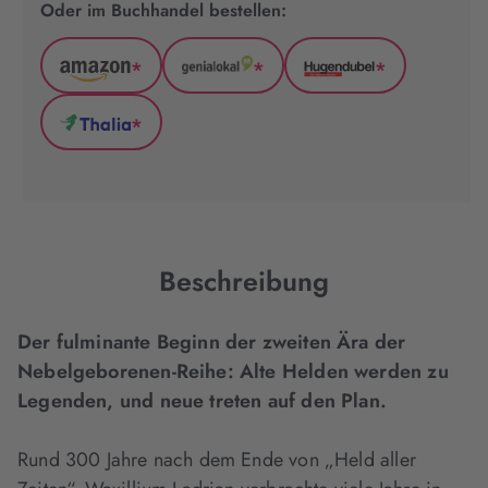
Oder im Buchhandel bestellen:
*
*
*
Amazon
GenialLokal
Hugendubel
(wird
(wird
(wird
*
in
in
in
Thalia
neuem
neuem
neuem
(wird
Tab
Tab
Tab
in
geöffnet)
geöffnet)
geöffnet)
neuem
Tab
geöffnet)
Beschreibung
Der fulminante Beginn der zweiten Ära der
Nebelgeborenen-Reihe: Alte Helden werden zu
Legenden, und neue treten auf den Plan.
Rund 300 Jahre nach dem Ende von „Held aller