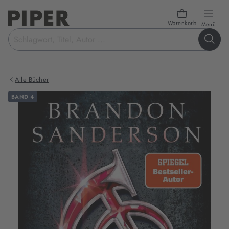
Warenkorb
öffn
Menü
Suchbegriff
eingeben
Alle Bücher
BAND 4
Produktbilder
zum
Buch