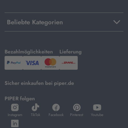
Beliebte Kategorien
mit
mit
Bezahlmöglichkeiten
Lieferung
PayPal,
Visa
und
DHL.
Mastercard.
Sicher einkaufen bei piper.de
PIPER folgen
öffnet
öffnet
öffnet
öffnet
öffnet
in
in
in
in
in
Instagram
TikTok
Facebook
Pinterest
Youtube
neuem
neuem
neuem
neuem
neuem
öffnet
Tab
Tab
Tab
Tab
Tab