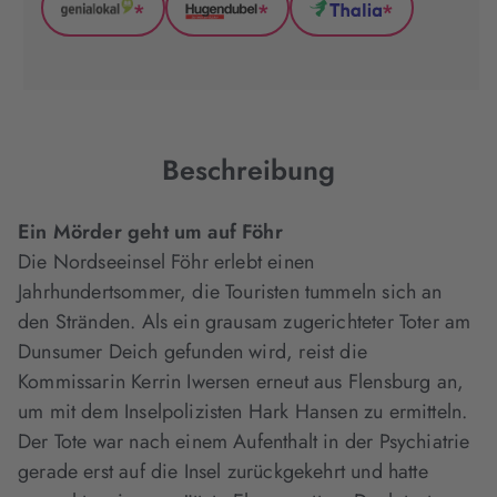
*
*
*
GenialLokal
Hugendubel
Thalia
(wird
(wird
(wird
in
in
in
neuem
neuem
neuem
Tab
Tab
Tab
geöffnet)
geöffnet)
geöffnet)
Beschreibung
Ein Mörder geht um auf Föhr
Die Nordseeinsel Föhr erlebt einen
Jahrhundertsommer, die Touristen tummeln sich an
den Stränden. Als ein grausam zugerichteter Toter am
Dunsumer Deich gefunden wird, reist die
Kommissarin Kerrin Iwersen erneut aus Flensburg an,
um mit dem Inselpolizisten Hark Hansen zu ermitteln.
Der Tote war nach einem Aufenthalt in der Psychiatrie
gerade erst auf die Insel zurückgekehrt und hatte