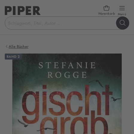
Warenkorb
öffn
Menü
Suchbegriff
eingeben
Alle Bücher
BAND 2