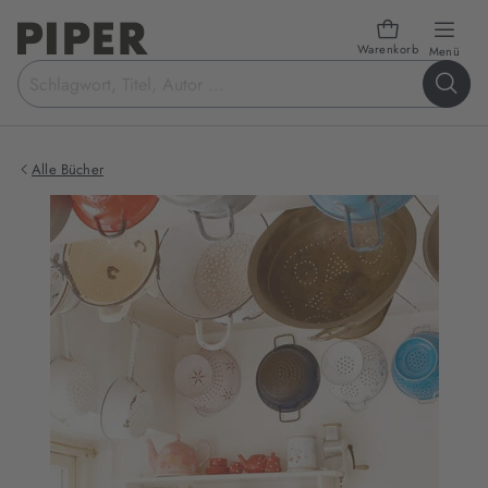
Warenkorb
öffn
Menü
Suchbegriff
eingeben
Alle Bücher