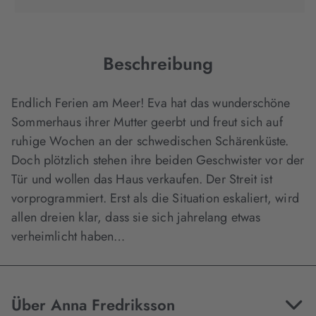
in
in
in
neuem
neuem
neuem
Tab
Tab
Tab
geöffnet)
geöffnet)
geöffnet)
Beschreibung
Endlich Ferien am Meer! Eva hat das wunderschöne
Sommerhaus ihrer Mutter geerbt und freut sich auf
ruhige Wochen an der schwedischen Schärenküste.
Doch plötzlich stehen ihre beiden Geschwister vor der
Tür und wollen das Haus verkaufen. Der Streit ist
vorprogrammiert. Erst als die Situation eskaliert, wird
allen dreien klar, dass sie sich jahrelang etwas
verheimlicht haben…
Über Anna Fredriksson