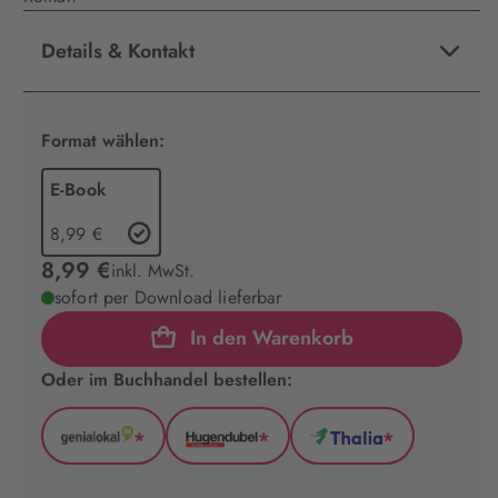
Details & Kontakt
Format wählen:
E-Book
8,99 €
8,99 €
inkl. MwSt.
sofort per Download lieferbar
In den Warenkorb
Oder im Buchhandel bestellen:
*
*
*
GenialLokal
Hugendubel
Thalia
(wird
(wird
(wird