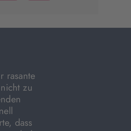
(wird
(wird
in
in
neuem
neuem
Tab
Tab
geöffnet)
geöffnet)
r rasante
nicht zu
tenden
nell
rte, dass