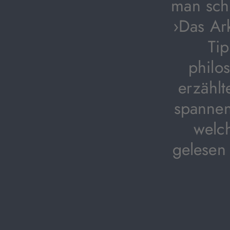
man schl
›Das Ark
Tip
philo
erzählt
spannen
welc
gelesen