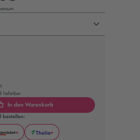
versum
t.
 lieferbar
In den Warenkorb
 bestellen:
*
*
l
Hugendubel
Thalia