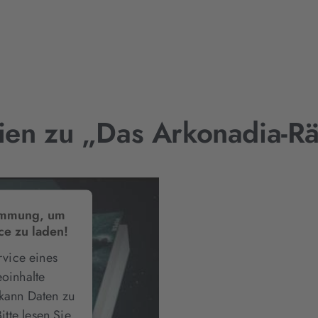
en zu „Das Arkonadia-Rä
timmung, um
ce zu laden!
vice eines
eoinhalte
 kann Daten zu
itte lesen Sie