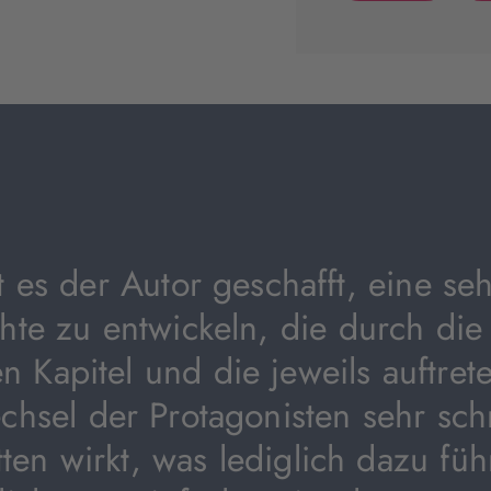
(wird
in
neuem
Tab
geöffnet)
t es der Autor geschafft, eine seh
hte zu entwickeln, die durch die 
n Kapitel und die jeweils auftre
hsel der Protagonisten sehr sch
ten wirkt, was lediglich dazu füh