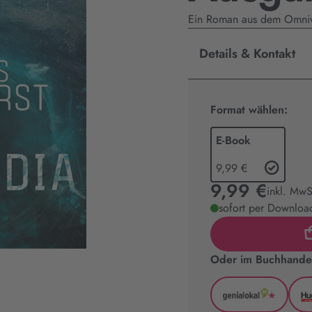
Ein Roman aus dem Omni
Details & Kontakt
Format wählen:
E-Book
9,99 €
9,99 €
inkl. MwS
sofort per Download
Oder im Buchhandel
*
GenialLoka