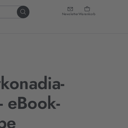
Newsletter
Warenkorb
konadia-
 - eBook-
be