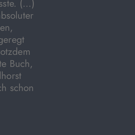
sste. (…)
absoluter
len,
geregt
trotzdem
te Buch,
horst
ch schon