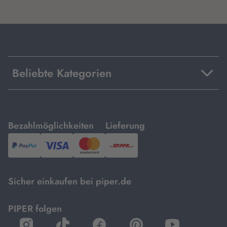
Beliebte Kategorien
mit
mit
Bezahlmöglichkeiten
Lieferung
PayPal,
Visa
und
DHL.
Mastercard.
Sicher einkaufen bei piper.de
PIPER folgen
öffnet
öffnet
öffnet
öffnet
öffnet