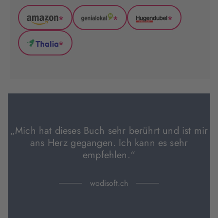
*
*
*
Amazon
GenialLokal
Hugendubel
(wird
(wird
(wird
*
in
in
in
Thalia
neuem
neuem
neuem
(wird
Tab
Tab
Tab
in
geöffnet)
geöffnet)
geöffnet)
neuem
Tab
geöffnet)
„Mich hat dieses Buch sehr berührt und ist mir
ans Herz gegangen. Ich kann es sehr
empfehlen.“
wodisoft.ch