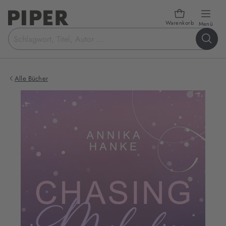
Warenkorb
öffn
Menü
Suchbegriff
eingeben
Alle Bücher
Produktbilder
zum
Buch