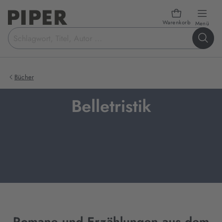
Warenkorb
öffn
Menü
Suchbegriff
eingeben
Bücher
Belletristik
Romane und Erzählungen aus dem