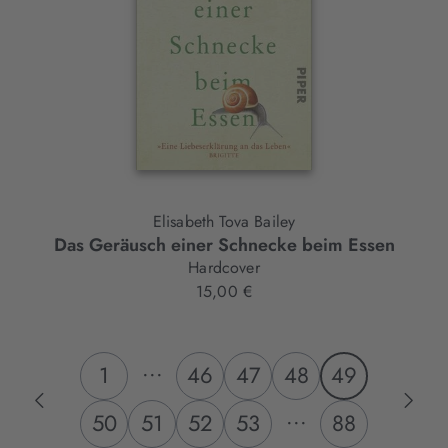
Elisabeth Tova Bailey
Das Geräusch einer Schnecke beim Essen
Hardcover
15,00 €
...
1
46
47
48
49
...
50
51
52
53
88