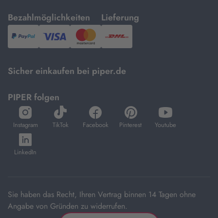
mit
mit
Bezahlmöglichkeiten
Lieferung
PayPal,
Visa
und
DHL.
Mastercard.
Sicher einkaufen bei piper.de
PIPER folgen
öffnet
öffnet
öffnet
öffnet
öffnet
in
in
in
in
in
Instagram
TikTok
Facebook
Pinterest
Youtube
neuem
neuem
neuem
neuem
neuem
öffnet
Tab
Tab
Tab
Tab
Tab
in
LinkedIn
neuem
Tab
Sie haben das Recht, Ihren Vertrag binnen 14 Tagen ohne
Angabe von Gründen zu widerrufen.