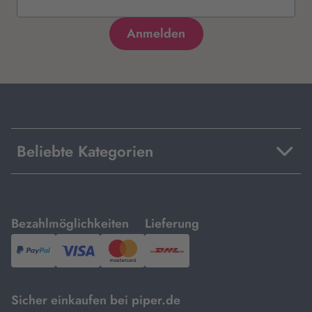
Beliebte Kategorien
mit
mit
Bezahlmöglichkeiten
Lieferung
PayPal,
Visa
und
DHL.
Mastercard.
Sicher einkaufen bei piper.de