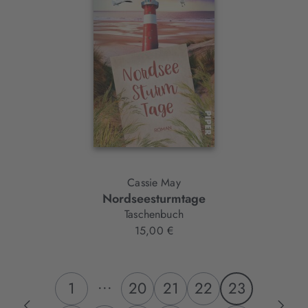
Cassie May
Nordseesturmtage
Taschenbuch
15,00 €
...
1
20
21
22
23