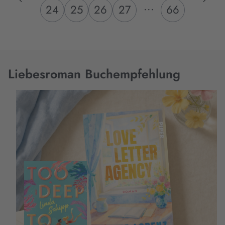
...
24
25
26
27
66
Liebesroman Buchempfehlung