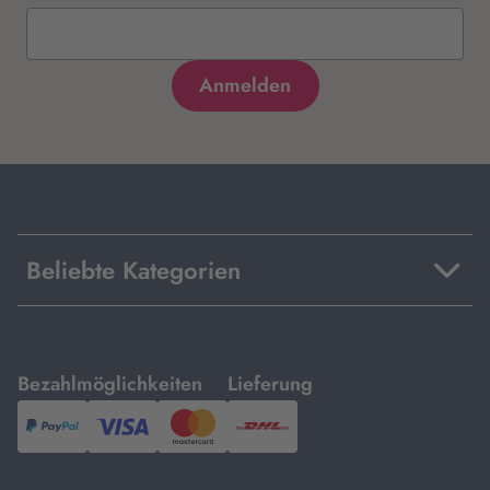
Beliebte Kategorien
mit
mit
Bezahlmöglichkeiten
Lieferung
PayPal,
Visa
und
DHL.
Mastercard.