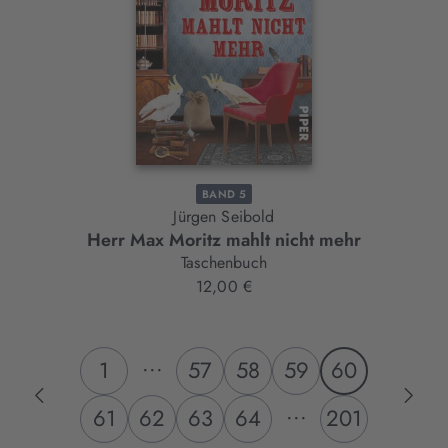
BAND 5
Jürgen Seibold
Herr Max Moritz mahlt nicht mehr
Taschenbuch
12,00 €
...
1
57
58
59
60
...
61
62
63
64
201