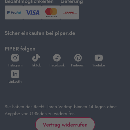
mit
mit
Bezahlmöglichkeiten
Lieferung
PayPal,
Visa
und
DHL.
Mastercard.
Sicher einkaufen bei piper.de
PIPER folgen
öffnet
öffnet
öffnet
öffnet
öffnet
in
in
in
in
in
Instagram
TikTok
Facebook
Pinterest
Youtube
neuem
neuem
neuem
neuem
neuem
öffnet
Tab
Tab
Tab
Tab
Tab
in
LinkedIn
neuem
Tab
Sie haben das Recht, Ihren Vertrag binnen 14 Tagen ohne
Angabe von Gründen zu widerrufen.
Vertrag widerrufen