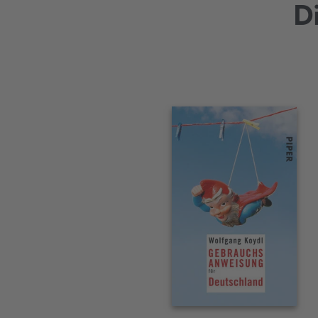
D
Interaktives
Slider-
Element