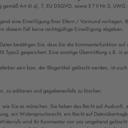
ung gemäß Art 6I a), 7, EU DSGVO, sowie § 7 II Nr.3, UWG.
gend eine Einwilligung Ihrer Eltern / Vormund vorliegen. B
n in diesem Fall keine rechtsgültige Einwilligung abgeben.
ten bestätigen Sie, dass Sie die Kommentarfunktion auf un
Typo3 gespeichert. Eine sonstige Übermittlung z.B. in and
eferbar sein bzw. der Blogartikel gelöscht werden, ist auc
n, zu editieren und gegebenenfalls zu löschen.
 wie Sie es wünschen. Sie haben das Recht auf Auskunft, a
ung, ein Widerspruchsrecht, ein Recht auf Datenübertragba
es Widerrufs wird Ihr Kommentar von uns umgehend gelöscht