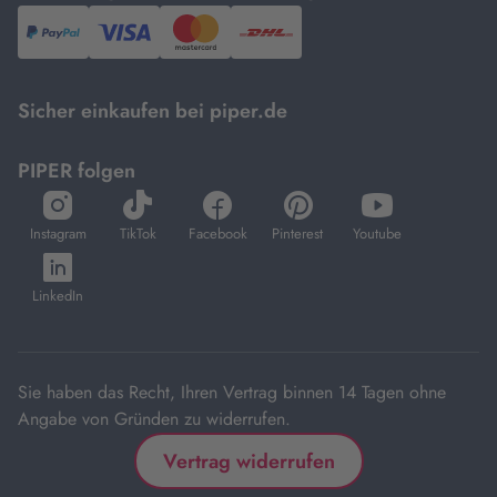
PayPal,
Visa
und
DHL.
Mastercard.
Sicher einkaufen bei piper.de
PIPER folgen
öffnet
öffnet
öffnet
öffnet
öffnet
in
in
in
in
in
Instagram
TikTok
Facebook
Pinterest
Youtube
neuem
neuem
neuem
neuem
neuem
öffnet
Tab
Tab
Tab
Tab
Tab
in
LinkedIn
neuem
Tab
Sie haben das Recht, Ihren Vertrag binnen 14 Tagen ohne
Angabe von Gründen zu widerrufen.
Vertrag widerrufen