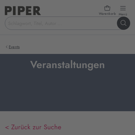
Warenkorb
öffn
Menü
Suchbegriff
eingeben
Events
Veranstaltungen
< Zurück zur Suche