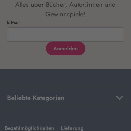
Alles über Bücher, Autor:innen und
Gewinnspiele!
E-Mail
Beliebte Kategorien
mit
mit
Bezahlmöglichkeiten
Lieferung