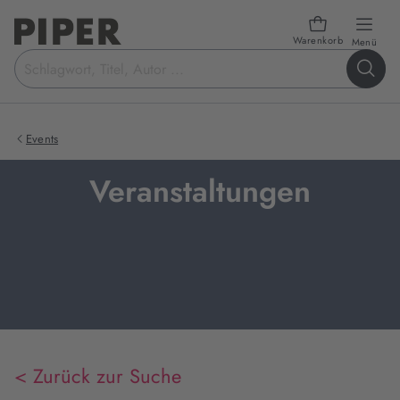
Warenkorb
öffn
Menü
Suchbegriff
eingeben
Events
Veranstaltungen
< Zurück zur Suche