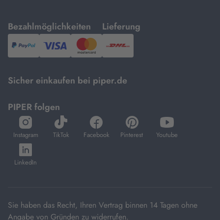
mit
mit
Bezahlmöglichkeiten
Lieferung
PayPal,
Visa
und
DHL.
Mastercard.
Sicher einkaufen bei piper.de
PIPER folgen
öffnet
öffnet
öffnet
öffnet
öffnet
in
in
in
in
in
Instagram
TikTok
Facebook
Pinterest
Youtube
neuem
neuem
neuem
neuem
neuem
öffnet
Tab
Tab
Tab
Tab
Tab
in
LinkedIn
neuem
Tab
Sie haben das Recht, Ihren Vertrag binnen 14 Tagen ohne
Angabe von Gründen zu widerrufen.