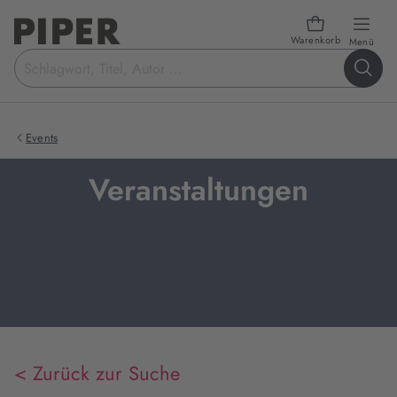
Warenkorb
öffn
Menü
Suchbegriff
eingeben
Events
Veranstaltungen
< Zurück zur Suche