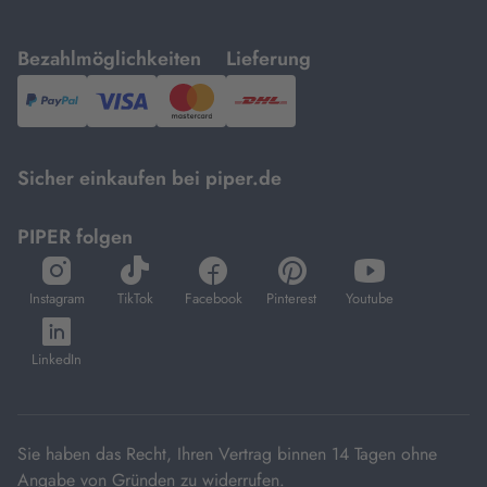
mit
mit
Bezahlmöglichkeiten
Lieferung
PayPal,
Visa
und
DHL.
Mastercard.
Sicher einkaufen bei piper.de
PIPER folgen
öffnet
öffnet
öffnet
öffnet
öffnet
in
in
in
in
in
Instagram
TikTok
Facebook
Pinterest
Youtube
neuem
neuem
neuem
neuem
neuem
öffnet
Tab
Tab
Tab
Tab
Tab
in
LinkedIn
neuem
Tab
Sie haben das Recht, Ihren Vertrag binnen 14 Tagen ohne
Angabe von Gründen zu widerrufen.