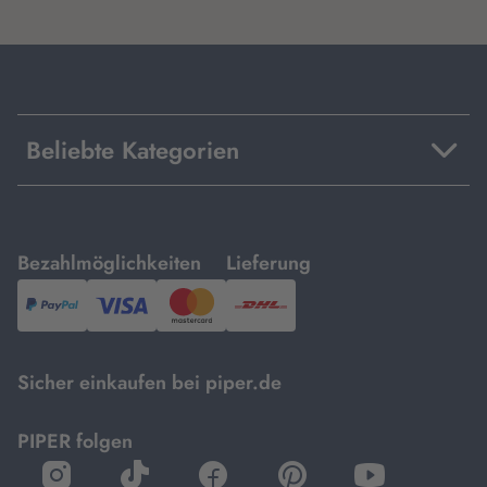
Beliebte Kategorien
mit
mit
Bezahlmöglichkeiten
Lieferung
PayPal,
Visa
und
DHL.
Mastercard.
Sicher einkaufen bei piper.de
PIPER folgen
öffnet
öffnet
öffnet
öffnet
öffnet