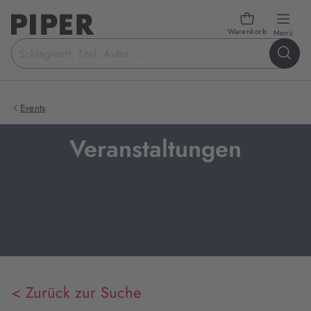
Warenkorb
öffn
Menü
Suchbegriff
eingeben
Events
Veranstaltungen
< Zurück zur Suche