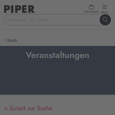
Warenkorb
öffn
Menü
Suchbegriff
eingeben
Events
Veranstaltungen
< Zurück zur Suche