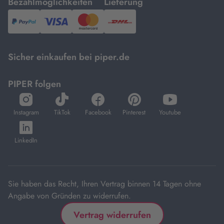
mit
mit
Bezahlmöglichkeiten
Lieferung
PayPal,
Visa
und
DHL.
Mastercard.
Sicher einkaufen bei piper.de
PIPER folgen
öffnet
öffnet
öffnet
öffnet
öffnet
in
in
in
in
in
Instagram
TikTok
Facebook
Pinterest
Youtube
neuem
neuem
neuem
neuem
neuem
öffnet
Tab
Tab
Tab
Tab
Tab
in
LinkedIn
neuem
Tab
Sie haben das Recht, Ihren Vertrag binnen 14 Tagen ohne
Angabe von Gründen zu widerrufen.
Vertrag widerrufen