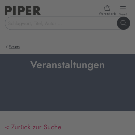
Warenkorb
öffn
Menü
Suchbegriff
eingeben
Events
Veranstaltungen
< Zurück zur Suche