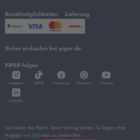
mit
mit
Bezahlmöglichkeiten
Lieferung
PayPal,
Visa
und
DHL.
Mastercard.
Sicher einkaufen bei piper.de
PIPER folgen
öffnet
öffnet
öffnet
öffnet
öffnet
in
in
in
in
in
Instagram
TikTok
Facebook
Pinterest
Youtube
neuem
neuem
neuem
neuem
neuem
öffnet
Tab
Tab
Tab
Tab
Tab
in
LinkedIn
neuem
Tab
Sie haben das Recht, Ihren Vertrag binnen 14 Tagen ohne
Angabe von Gründen zu widerrufen.