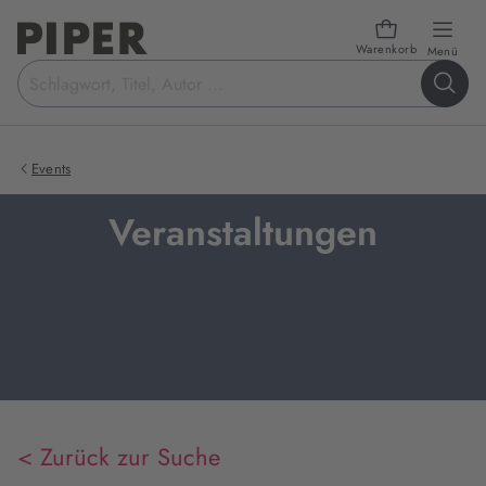
Warenkorb
öffn
Menü
Suchbegriff
eingeben
Events
Veranstaltungen
< Zurück zur Suche