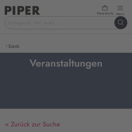
Warenkorb
öffn
Menü
Suchbegriff
eingeben
Events
Veranstaltungen
< Zurück zur Suche