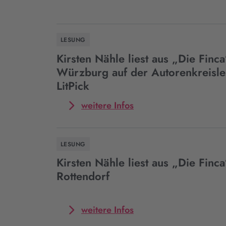
LESUNG
Kirsten Nähle liest aus „Die Finca
Würzburg auf der Autorenkreisl
LitPick
Mehr
weitere Infos
zum
Event
Kirsten
LESUNG
Nähle
liest
Kirsten Nähle liest aus „Die Finca
aus
Rottendorf
„Die
Finca“
in
Mehr
weitere Infos
Würzburg
zum