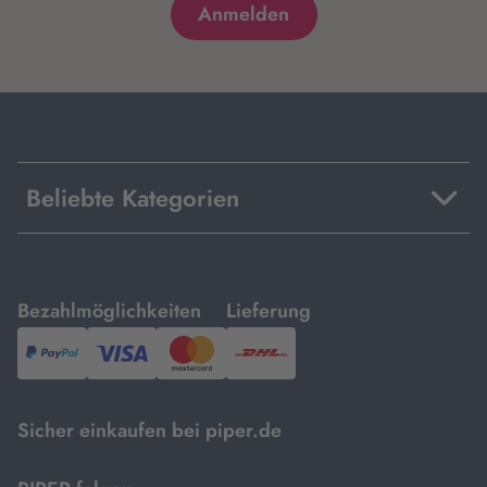
Beliebte Kategorien
mit
mit
Bezahlmöglichkeiten
Lieferung
PayPal,
Visa
und
DHL.
Mastercard.
Sicher einkaufen bei piper.de