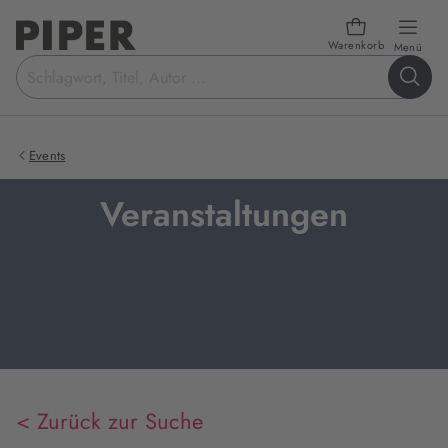
Warenkorb
öffn
Menü
Suchbegriff
eingeben
Events
Veranstaltungen
< Zurück zur Suche