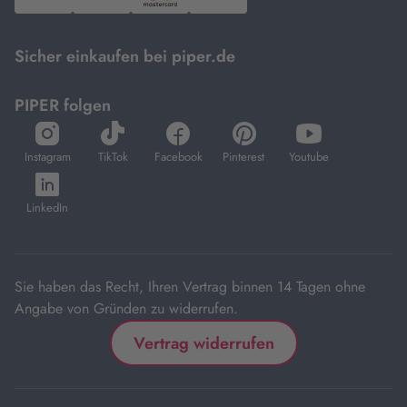
PayPal,
Visa
und
DHL.
Mastercard.
Sicher einkaufen bei piper.de
PIPER folgen
öffnet
öffnet
öffnet
öffnet
öffnet
in
in
in
in
in
Instagram
TikTok
Facebook
Pinterest
Youtube
neuem
neuem
neuem
neuem
neuem
öffnet
Tab
Tab
Tab
Tab
Tab
in
LinkedIn
neuem
Tab
Sie haben das Recht, Ihren Vertrag binnen 14 Tagen ohne
Angabe von Gründen zu widerrufen.
Vertrag widerrufen