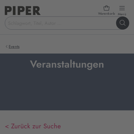
Warenkorb
öffn
Menü
Suchbegriff
eingeben
Events
Veranstaltungen
< Zurück zur Suche