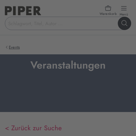
Warenkorb
öffn
Menü
Suchbegriff
eingeben
Events
Veranstaltungen
< Zurück zur Suche