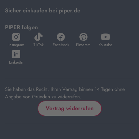
Mastercard.
Sicher einkaufen bei piper.de
PIPER folgen
öffnet
öffnet
öffnet
öffnet
öffnet
in
in
in
in
in
Instagram
TikTok
Facebook
Pinterest
Youtube
neuem
neuem
neuem
neuem
neuem
öffnet
Tab
Tab
Tab
Tab
Tab
in
LinkedIn
neuem
Tab
Sie haben das Recht, Ihren Vertrag binnen 14 Tagen ohne
Angabe von Gründen zu widerrufen.
Vertrag widerrufen