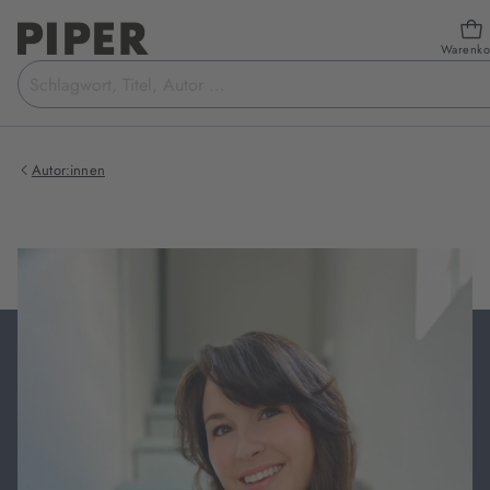
Warenko
Suchbegriff
eingeben
Autor:innen