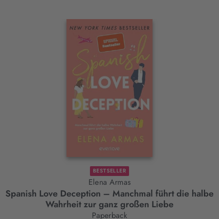
Interaktives
Slider-
Element
BESTSELLER
Elena Armas
Spanish Love Deception – Manchmal führt die halbe
Wahrheit zur ganz großen Liebe
Paperback