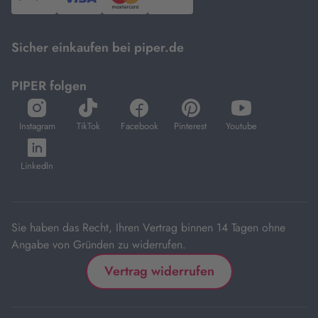
PayPal,
Visa
und
DHL.
Mastercard.
Sicher einkaufen bei piper.de
PIPER folgen
öffnet
öffnet
öffnet
öffnet
öffnet
in
in
in
in
in
Instagram
TikTok
Facebook
Pinterest
Youtube
neuem
neuem
neuem
neuem
neuem
öffnet
Tab
Tab
Tab
Tab
Tab
in
LinkedIn
neuem
Tab
Sie haben das Recht, Ihren Vertrag binnen 14 Tagen ohne
Angabe von Gründen zu widerrufen.
Vertrag widerrufen