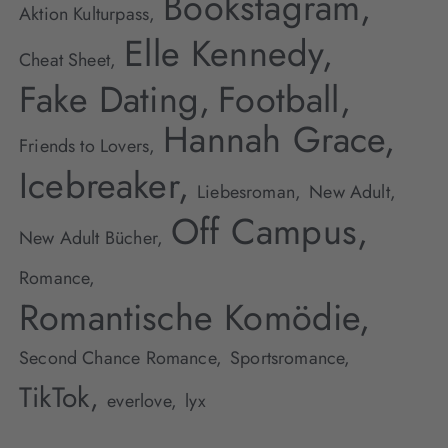
Bookstagram,
Aktion Kulturpass,
Elle Kennedy,
Cheat Sheet,
Fake Dating,
Football,
Hannah Grace,
Friends to Lovers,
Icebreaker,
Liebesroman,
New Adult,
Off Campus,
New Adult Bücher,
Romance,
Romantische Komödie,
Second Chance Romance,
Sportsromance,
TikTok,
everlove,
lyx