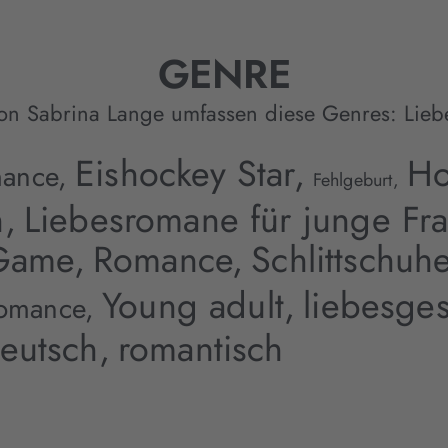
GENRE
on Sabrina Lange umfassen diese Genres:
Lieb
Eishockey Star,
Ho
mance,
Fehlgeburt,
,
Liebesromane für junge Fr
Game,
Romance,
Schlittschuhe
Young adult,
liebesges
Romance,
eutsch,
romantisch