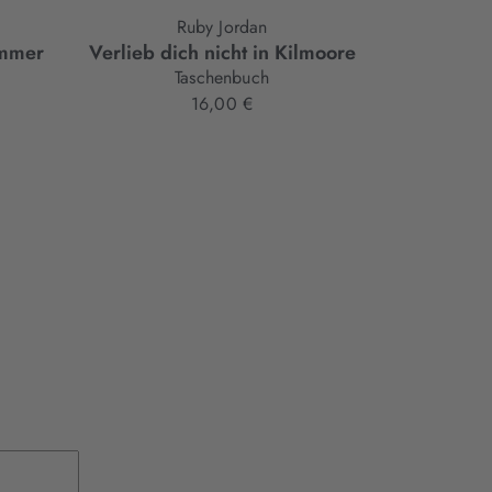
Ruby Jordan
Jo
ommer
Verlieb dich nicht in Kilmoore
Das kleine 
Taschenbuch
16,00 €