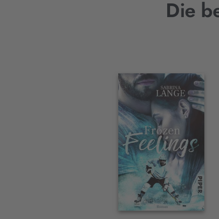
Die b
Interaktives
Slider-
Element