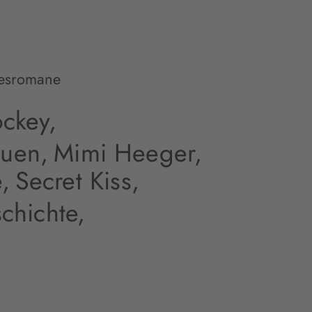
esromane
ckey,
auen,
Mimi Heeger,
,
Secret Kiss,
chichte,