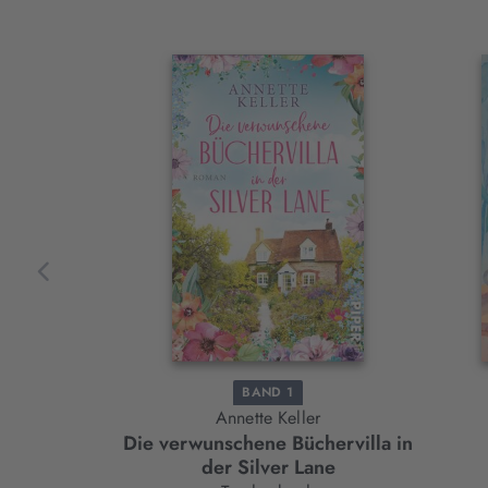
Interaktives
Slider-
Element
BAND 1
Annette Keller
Die verwunschene Büchervilla in
der Silver Lane