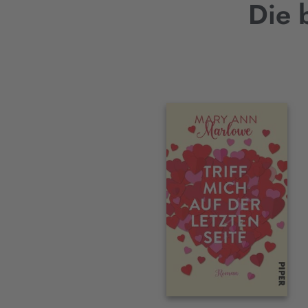
Die 
Interaktives
Slider-
Element