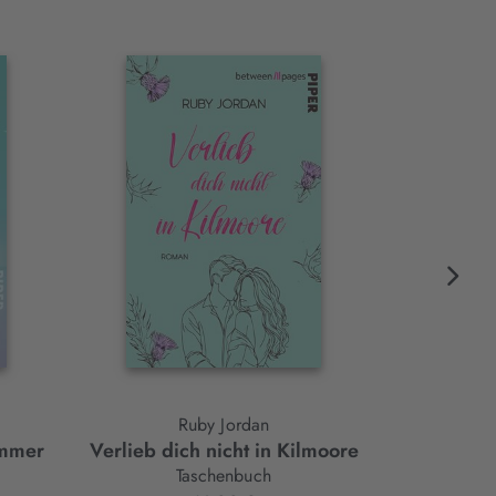
Ruby Jordan
Jo
ommer
Verlieb dich nicht in Kilmoore
Das kleine 
Taschenbuch