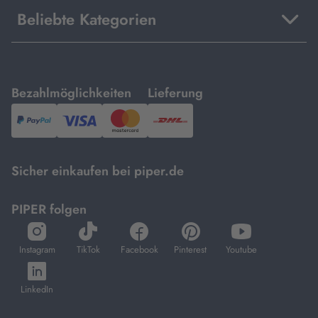
Beliebte Kategorien
mit
mit
Bezahlmöglichkeiten
Lieferung
PayPal,
Visa
und
DHL.
Mastercard.
Sicher einkaufen bei piper.de
PIPER folgen
öffnet
öffnet
öffnet
öffnet
öffnet
in
in
in
in
in
Instagram
TikTok
Facebook
Pinterest
Youtube
neuem
neuem
neuem
neuem
neuem
öffnet
Tab
Tab
Tab
Tab
Tab
in
LinkedIn
neuem