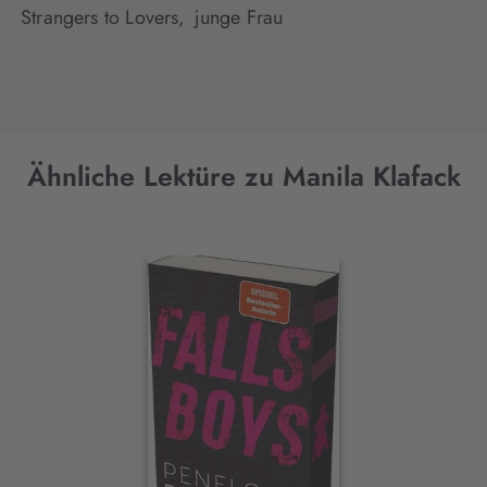
Strangers to Lovers,
junge Frau
Ähnliche Lektüre zu Manila Klafack
Interaktives
Slider-
Element