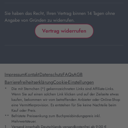
Tab
Sie haben das Recht, Ihren Vertrag binnen 14 Tagen ohne
Angabe von Gründen zu widerrufen.
Vertrag widerrufen
Impressum
Kontakt
Datenschutz
FAQs
AGB
Barrierefreiheitserklärung
Cookie-Einstellungen
*
Die mit Sternchen (*) gekennzeichneten Links sind Affiliate-Links.
Wenn Sie auf einen solchen Link klicken und auf der Zielseite etwas
kaufen, bekommen wir vom betreffenden Anbieter oder Online-Shop
eine Vermittlerprovision. Es entstehen für Sie keine Nachteile beim
Kauf oder Preis.
**
Befristete Preissenkung zum Buchpreisbindungspreis inkl.
Mehrwertsteuer.
1
Versand innerhalb Deutschlands versandkostenfrei ab 9,00 €