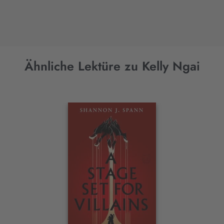
Ähnliche Lektüre zu Kelly Ngai
Interaktives
Slider-
Element