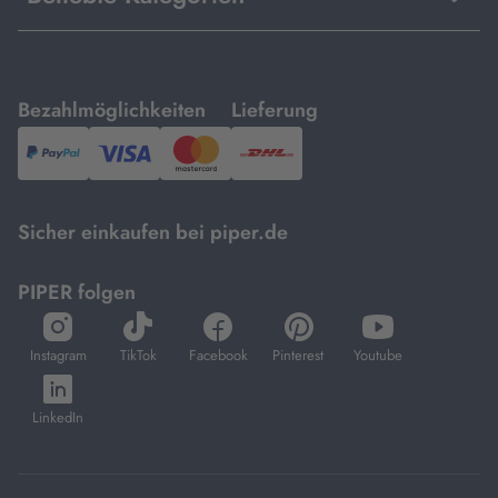
mit
mit
Bezahlmöglichkeiten
Lieferung
PayPal,
Visa
und
DHL.
Mastercard.
Sicher einkaufen bei piper.de
PIPER folgen
öffnet
öffnet
öffnet
öffnet
öffnet
in
in
in
in
in
Instagram
TikTok
Facebook
Pinterest
Youtube
neuem
neuem
neuem
neuem
neuem
öffnet
Tab
Tab
Tab
Tab
Tab
in
LinkedIn
neuem
Tab