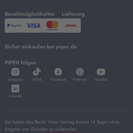
mit
mit
Bezahlmöglichkeiten
Lieferung
PayPal,
Visa
und
DHL.
Mastercard.
Sicher einkaufen bei piper.de
PIPER folgen
öffnet
öffnet
öffnet
öffnet
öffnet
in
in
in
in
in
Instagram
TikTok
Facebook
Pinterest
Youtube
neuem
neuem
neuem
neuem
neuem
öffnet
Tab
Tab
Tab
Tab
Tab
in
LinkedIn
neuem
Tab
Sie haben das Recht, Ihren Vertrag binnen 14 Tagen ohne
Angabe von Gründen zu widerrufen.