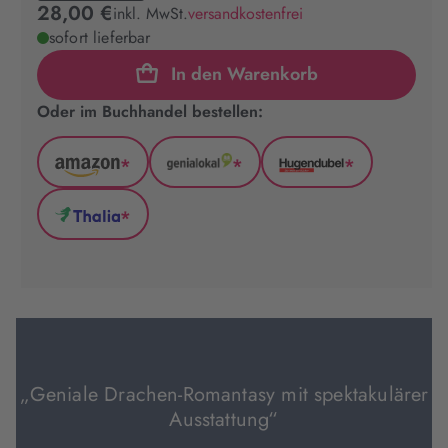
28,00 €
inkl. MwSt.
versandkostenfrei
sofort lieferbar
In den Warenkorb
Oder im Buchhandel bestellen:
*
*
*
Amazon
GenialLokal
Hugendubel
(wird
(wird
(wird
*
in
in
in
Thalia
neuem
neuem
neuem
(wird
Tab
Tab
Tab
in
geöffnet)
geöffnet)
geöffnet)
neuem
Tab
geöffnet)
„Geniale Drachen-Romantasy mit spektakulärer
Ausstattung“