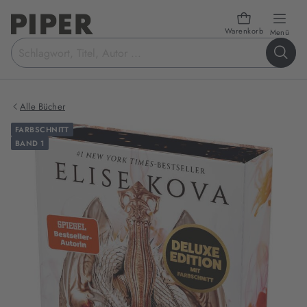
Warenkorb
öffn
Menü
Suchbegriff
eingeben
Alle Bücher
FARBSCHNITT
BAND 1
Produktbilder
zum
Buch