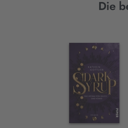
Die b
Interaktives
Slider-
Element