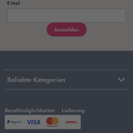
E-Mail
Beliebte Kategorien
mit
mit
Bezahlmöglichkeiten
Lieferung
PayPal,
Visa
und
DHL.