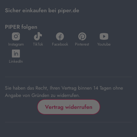
Mastercard.
Sicher einkaufen bei piper.de
PIPER folgen
öffnet
öffnet
öffnet
öffnet
öffnet
in
in
in
in
in
Instagram
TikTok
Facebook
Pinterest
Youtube
neuem
neuem
neuem
neuem
neuem
öffnet
Tab
Tab
Tab
Tab
Tab
in
LinkedIn
neuem
Tab
Sie haben das Recht, Ihren Vertrag binnen 14 Tagen ohne
Angabe von Gründen zu widerrufen.
Vertrag widerrufen