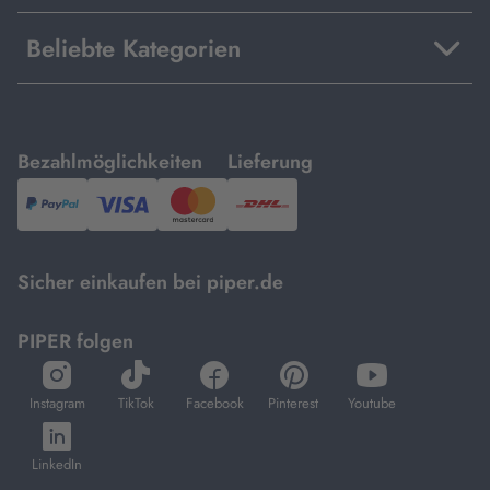
Beliebte Kategorien
mit
mit
Bezahlmöglichkeiten
Lieferung
PayPal,
Visa
und
DHL.
Mastercard.
Sicher einkaufen bei piper.de
PIPER folgen
öffnet
öffnet
öffnet
öffnet
öffnet
in
in
in
in
in
Instagram
TikTok
Facebook
Pinterest
Youtube
neuem
neuem
neuem
neuem
neuem
öffnet
Tab
Tab
Tab
Tab
Tab
in
LinkedIn
neuem