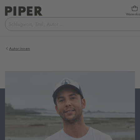
Warenko
Suchbegriff
eingeben
Autor:innen