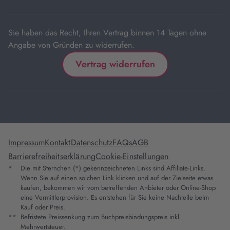
Tab
Sie haben das Recht, Ihren Vertrag binnen 14 Tagen ohne
Angabe von Gründen zu widerrufen.
Vertrag widerrufen
Impressum
Kontakt
Datenschutz
FAQs
AGB
Barrierefreiheitserklärung
Cookie-Einstellungen
*
Die mit Sternchen (*) gekennzeichneten Links sind Affiliate-Links.
Wenn Sie auf einen solchen Link klicken und auf der Zielseite etwas
kaufen, bekommen wir vom betreffenden Anbieter oder Online-Shop
eine Vermittlerprovision. Es entstehen für Sie keine Nachteile beim
Kauf oder Preis.
**
Befristete Preissenkung zum Buchpreisbindungspreis inkl.
Mehrwertsteuer.