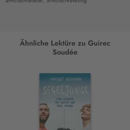
armchairtraveller,
armchairtravelling
Ähnliche Lektüre zu Guirec
Soudée
Interaktives
Slider-
Element