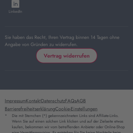
öffnet
Tab
Tab
Tab
Tab
Tab
in
LinkedIn
neuem
Tab
Sie haben das Recht, Ihren Vertrag binnen 14 Tagen ohne
Angabe von Gründen zu widerrufen.
Vertrag widerrufen
Impressum
Kontakt
Datenschutz
FAQs
AGB
Barrierefreiheitserklärung
Cookie-Einstellungen
*
Die mit Sternchen (*) gekennzeichneten Links sind Affiliate-Links.
Wenn Sie auf einen solchen Link klicken und auf der Zielseite etwas
kaufen, bekommen wir vom betreffenden Anbieter oder Online-Shop
eine Vermittlerprovision. Es entstehen für Sie keine Nachteile beim