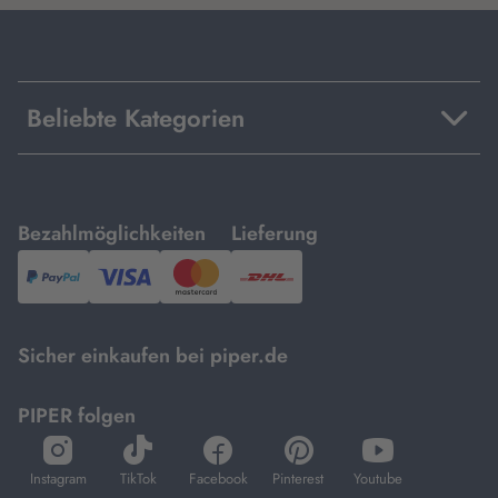
Beliebte Kategorien
mit
mit
Bezahlmöglichkeiten
Lieferung
PayPal,
Visa
und
DHL.
Mastercard.
Sicher einkaufen bei piper.de
PIPER folgen
öffnet
öffnet
öffnet
öffnet
öffnet
in
in
in
in
in
Instagram
TikTok
Facebook
Pinterest
Youtube
neuem
neuem
neuem
neuem
neuem